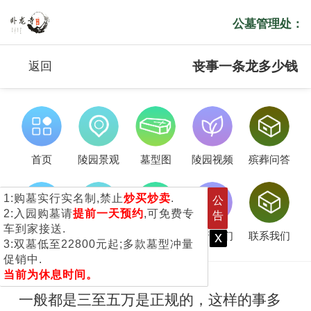
公墓管理处：
丧事一条龙多少钱
返回
首页
陵园景观
墓型图
陵园视频
殡葬问答
1:购墓实行实名制,禁止
炒买炒卖
.
公
2:入园购墓请
提前一天预约
,可免费专
告
车到家接送.
x
服务流程
客户服务
新闻公告
关于我们
联系我们
3:双墓低至22800元起;多款墓型冲量
促销中.
当前为休息时间。
一般都是三至五万是正规的，这样的事多