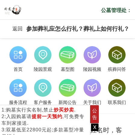
公墓管理处：
参加葬礼应怎么行礼？葬礼上如何行礼？
返回
首页
陵园景观
墓型图
陵园视频
殡葬问答
服务流程
客户服务
新闻公告
关于我们
联系我们
1:购墓实行实名制,禁止
炒买炒卖
.
公
2:入园购墓请
提前一天预约
,可免费专
告
车到家接送.
x
当听到执事人念到客人村名和姓名时，客
3:双墓低至22800元起;多款墓型冲量