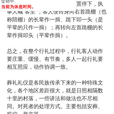
促销中.
人缓步走至祭桌前芦席中央位置停下，执
当前为休息时间。
事人喊“客至“，客人便转身向右首跪棚（也
称陪棚）的长辈作一揖、跪下叩一头（是
平辈的只作一揖）；再转向左首跪棚的长
辈作揖叩头（平辈作揖）。
总之，在整个行礼过程中，行礼客人动作
要庄重、缓慢、有节奏，多人一起行礼要
相互照应，动作协调一致。
葬礼礼仪是各民族传承下来的一种特殊文
化，各个地区差距很大，就是日照相隔数
十里的村落，一些讲法和做法也不尽相
同。对死者的处理方式。主要包括安葬、